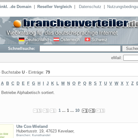
inkl. .de Domain
|
Reseller Vergleich
|
Datenschutz
|
Nutzungsbeding
Schnellsuche:
eMail:
te Buchstabe
U
- Einträge:
79
:
A
B
C
D
E
F
G
H
I
J
K
L
M
N
O
P
Q
R
S
T
U
V
W
X
Y
Z
0
Betriebe Alphabetisch sortiert.
1
... 1 ...
10
Ute Cox-Wieland
Hubertusstr. 19, 47623 Kevelaer,
Branchen: Kunsthandel