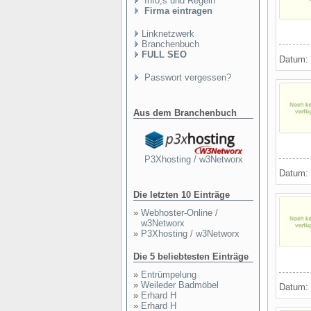
Info,s und Regeln
Firma eintragen
Linknetzwerk
Branchenbuch
FULL SEO
Datum:
Passwort vergessen?
Aus dem Branchenbuch
P3Xhosting / w3Networx
Datum:
Die letzten 10 Einträge
»
Webhoster-Online /
w3Networx
»
P3Xhosting / w3Networx
Die 5 beliebtesten Einträge
»
Entrümpelung
»
Weileder Badmöbel
Datum:
»
Erhard H
»
Erhard H