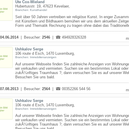
Ute Cox-Wieland
Hubertusstr. 19, 47623 Kevelaer,
Branchen: Kunsthandel
Seit über 50 Jahren vertreiben wir religiöse Kunst. In enger Zusamm
mit Künstlern und Bildhauern bemühen wir uns dem aktuellen Zeitgei
Form und Thematik Rechnung zu tragen ohne dabei das Traditionelle
04.06.2014
| Besucher:
2546
|
494928326328
m
Ushkalov Serge
106 route d Esch, 1470 Luxemburg,
Branchen: Immobilienanzeigen
Auf unserer Webseite finden Sie zahlreiche Anzeigen von Wohnunge
wir verkaufen und vermieten. Suchen sie ein bestimmtes Lokal oder 
zukÃ¼nftiges Traumhaus ?, dann versuchen Sie es auf unserer Web
Besuchen Sie uns bald.
07.08.2013
| Besucher:
2564
|
00352266 544 56
m
Ushkalov Serge
106 route d Esch, 1470 Luxemburg,
Branchen: Immobilienanzeigen
Auf unserer Webseite finden Sie zahlreiche Anzeigen von Wohnunge
wir verkaufen und vermieten. Suchen sie ein bestimmtes Lokal oder 
zukÃ¼nftiges Traumhaus ?, dann versuchen Sie es auf unserer Web
Besuchen Sie uns bald.