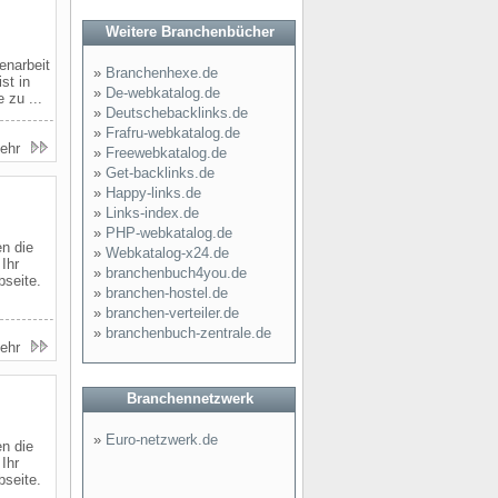
Weitere Branchenbücher
enarbeit
»
Branchenhexe.de
st in
»
De-webkatalog.de
 zu ...
»
Deutschebacklinks.de
»
Frafru-webkatalog.de
ehr
»
Freewebkatalog.de
»
Get-backlinks.de
»
Happy-links.de
»
Links-index.de
»
PHP-webkatalog.de
n die
»
Webkatalog-x24.de
Ihr
»
branchenbuch4you.de
seite.
»
branchen-hostel.de
»
branchen-verteiler.de
»
branchenbuch-zentrale.de
ehr
Branchennetzwerk
»
Euro-netzwerk.de
n die
Ihr
seite.