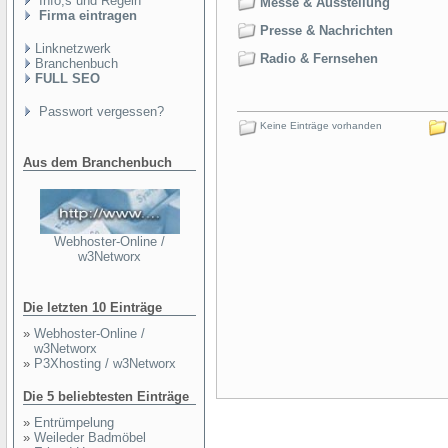
Info,s und Regeln
Messe & Ausstellung
Firma eintragen
Presse & Nachrichten
Linknetzwerk
Radio & Fernsehen
Branchenbuch
FULL SEO
Passwort vergessen?
Keine Einträge vorhanden
Aus dem Branchenbuch
Webhoster-Online /
w3Networx
Die letzten 10 Einträge
»
Webhoster-Online /
w3Networx
»
P3Xhosting / w3Networx
Die 5 beliebtesten Einträge
»
Entrümpelung
»
Weileder Badmöbel