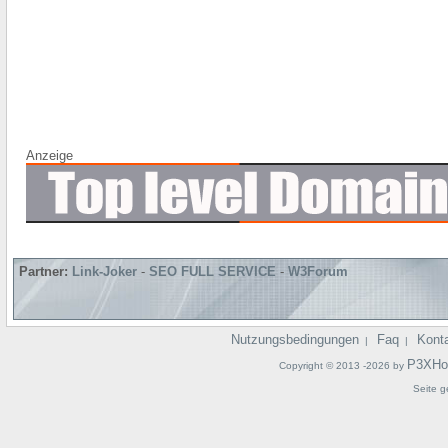
Anzeige
Partner:
Link-Joker
-
SEO FULL SERVICE
-
W3Forum
Nutzungsbedingungen
Faq
Kont
|
|
P3XHo
Copyright © 2013 -2026 by
Seite g