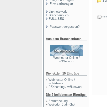
Info,s und Regeln
Sch
Firma eintragen
Linknetzwerk
Branchenbuch
Kein
FULL SEO
Passwort vergessen?
Aus dem Branchenbuch
Webhoster-Online /
w3Networx
Die letzten 10 Einträge
»
Webhoster-Online /
w3Networx
»
P3Xhosting / w3Networx
Die 5 beliebtesten Einträge
»
Entrümpelung
»
Weileder Badmöbel