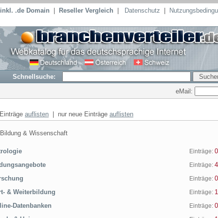
inkl. .de Domain
|
Reseller Vergleich
|
Datenschutz
|
Nutzungsbeding
Schnellsuche:
eMail:
 Einträge
auflisten
| nur neue Einträge
auflisten
ildung & Wissenschaft
rologie
0
Einträge:
dungsangebote
4
Einträge:
rschung
0
Einträge:
t- & Weiterbildung
1
Einträge:
ine-Datenbanken
0
Einträge: