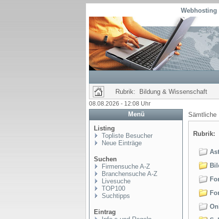
Webhosting 
Rubrik: Bildung & Wissenschaft
08.08.2026 - 12:08 Uhr
Menü
Sämtliche
Listing
Rubrik:
B
Topliste Besucher
Neue Einträge
Ast
Suchen
Bil
Firmensuche A-Z
Branchensuche A-Z
Fo
Livesuche
TOP100
For
Suchtipps
Onl
Eintrag