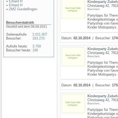
»
Erhard H
Kinderparty Zubeh
»
Erhard H
Christaweg 42, 7911
»
ZMZ Gundelfingen
Branchen:
Partytipps für Them
Kindergeburtstage o
Besucherstatistik
Partyshop von have
Gezählt seit dem 08.08.2021
Kinder Mottopartys .
Seitenaufrufe:
2.011.907
Datum:
02.10.2014
| Besucher:
174
Besucher:
163.270
Aufrufe heute:
3.769
Kinderparty Zubeh
Besucher heute:
186
Christaweg 42, 7911
Branchen:
Partytipps für Them
Kindergeburtstage o
Partyshop von have
Kinder Mottopartys .
Datum:
02.10.2014
| Besucher:
175
Kinderparty Zubeh
Christaweg 42, 7911
Branchen:
Partytipps für Them
Kindergeburtstage o
Partyshop von have