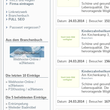
Info,s und Regeln
Schöne und gesunde
Firma eintragen
Lebensqualität. Die 
hervorragende Mögli
Linknetzwerk
Branchenbuch
FULL SEO
Datum:
24.03.2014
| Besucher:
151
Passwort vergessen?
Kinderzahnheilkun
Am Kirchenkamp 3,
Branchen:
Aus dem Branchenbuch
Schöne und gesunde
Lebensqualität. Die 
hervorragende Mögli
Webhoster-Online /
Datum:
24.03.2014
| Besucher:
156
w3Networx
Kinderzahnheilkun
Am Kirchenkamp 3,
Die letzten 10 Einträge
Branchen:
»
Webhoster-Online /
Schöne und gesunde
w3Networx
Lebensqualität. Die 
»
P3Xhosting / w3Networx
hervorragende Mögli
Die 5 beliebtesten Einträge
Datum:
24.03.2014
| Besucher:
167
»
Entrümpelung
»
Weileder Badmöbel