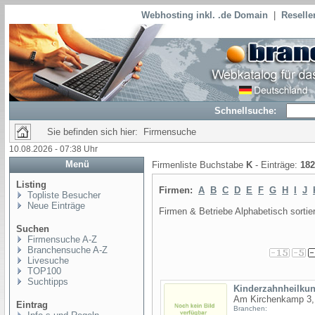
Webhosting inkl. .de Domain
|
Reselle
Schnellsuche:
Sie befinden sich hier: Firmensuche
10.08.2026 - 07:38 Uhr
Menü
Firmenliste Buchstabe
K
- Einträge:
182
Listing
Firmen:
A
B
C
D
E
F
G
H
I
J
Topliste Besucher
Neue Einträge
Firmen & Betriebe Alphabetisch sortier
Suchen
Firmensuche A-Z
Branchensuche A-Z
Livesuche
TOP100
Suchtipps
Kinderzahnheilkun
Am Kirchenkamp 3,
Eintrag
Branchen: