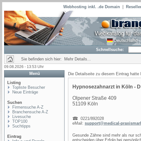
Webhosting inkl. .de Domain
|
Reselle
Schnellsuche:
Sie befinden sich hier: Mehr Details...
09.08.2026 - 13:53 Uhr
Menü
Die Detailseite zu diesem Eintrag hatte
Listing
Hypnosezahnarzt in Köln - Dr
Topliste Besucher
Neue Einträge
Olpener Straße 409
Suchen
51109 Köln
Firmensuche A-Z
Branchensuche A-Z
Livesuche
0221/892028
TOP100
eMail:
support@medical-praxismark
Suchtipps
Gesunde Zähne sind mehr als nur sc
Eintrag
entscheiden über Erfolg bei persönli