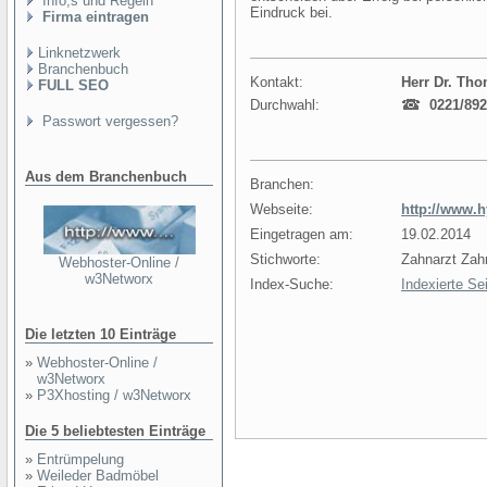
Info,s und Regeln
Eindruck bei.
Firma eintragen
Linknetzwerk
Branchenbuch
Kontakt:
Herr Dr. Tho
FULL SEO
Durchwahl:
0221/892
Passwort vergessen?
Aus dem Branchenbuch
Branchen:
Webseite:
http://www.
Eingetragen am:
19.02.2014
Stichworte:
Zahnarzt Zahn
Webhoster-Online /
w3Networx
Index-Suche:
Indexierte Se
Die letzten 10 Einträge
»
Webhoster-Online /
w3Networx
»
P3Xhosting / w3Networx
Die 5 beliebtesten Einträge
»
Entrümpelung
»
Weileder Badmöbel