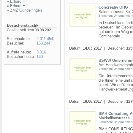
»
Erhard H
»
Erhard H
Concreativ OHG
»
ZMZ Gundelfingen
Saldernstrasse 8b,
Branchen: Unternehmen
In Deutschland find
Besucherstatistik
betreuen. Im Gebie
Gezählt seit dem 08.08.2021
auf direktem Weg mi
Continentale ...
Seitenaufrufe:
2.011.454
Besucher:
163.244
Datum:
14.03.2017
| Besucher:
125
Aufrufe heute:
3.316
Besucher heute:
160
BSWW Unternehme
Am Handweisergrab
Branchen: Unternehmen
Die Unternehmensber
die Ihnen eine umf
bietet. Wir erfüllen
Handwerkerberatung 
Datum:
18.06.2017
| Besucher:
127
BMH Consulting A
Maximilianstrasse 
Branchen: Unternehmen
BMH CONSULTING erar