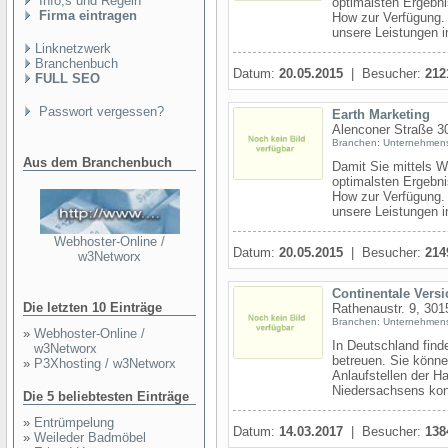
Info,s und Regeln
optimalsten Ergebni
Firma eintragen
How zur Verfügung.
unsere Leistungen in
Linknetzwerk
Branchenbuch
Datum:
20.05.2015
| Besucher:
212
FULL SEO
Passwort vergessen?
Earth Marketing
Alenconer Straße 3
Branchen: Unternehmen
Aus dem Branchenbuch
Damit Sie mittels 
optimalsten Ergebni
How zur Verfügung.
unsere Leistungen in
Webhoster-Online /
Datum:
20.05.2015
| Besucher:
214
w3Networx
Continentale Vers
Die letzten 10 Einträge
Rathenaustr. 9, 301
Branchen: Unternehmen
»
Webhoster-Online /
In Deutschland find
w3Networx
betreuen. Sie könne
»
P3Xhosting / w3Networx
Anlaufstellen der H
Niedersachsens kont
Die 5 beliebtesten Einträge
»
Entrümpelung
Datum:
14.03.2017
| Besucher:
138
»
Weileder Badmöbel